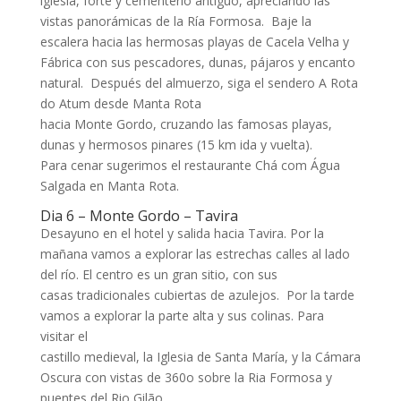
iglesia, forte y cementerio antiguo, apreciando las
vistas panorámicas de la Ría Formosa. Baje la
escalera hacia las hermosas playas de Cacela Velha y
Fábrica con sus pescadores, dunas, pájaros y encanto
natural. Después del almuerzo, siga el sendero A Rota
do Atum desde Manta Rota
hacia Monte Gordo, cruzando las famosas playas,
dunas y hermosos pinares (15 km ida y vuelta).
Para cenar sugerimos el restaurante Chá com Água
Salgada en Manta Rota.
Dia 6 – Monte Gordo – Tavira
Desayuno en el hotel y salida hacia Tavira. Por la
mañana vamos a explorar las estrechas calles al lado
del río. El centro es un gran sitio, con sus
casas tradicionales cubiertas de azulejos. Por la tarde
vamos a explorar la parte alta y sus colinas. Para
visitar el
castillo medieval, la Iglesia de Santa María, y la Cámara
Oscura con vistas de 360o sobre la Ria Formosa y
puentes del Rio Gilão.