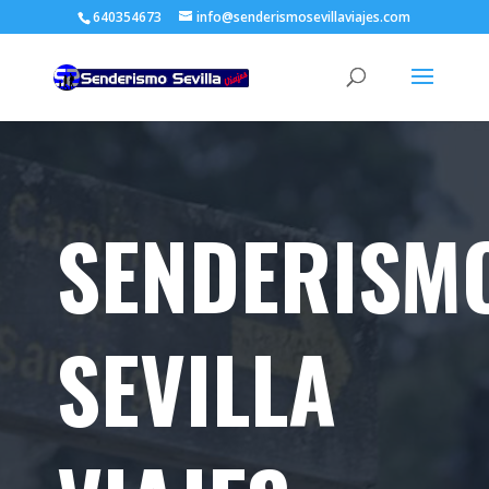
640354673
info@senderismosevillaviajes.com
SENDERISM
SEVILLA